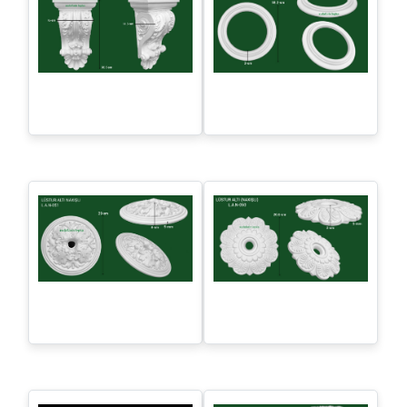
Kronşteyn naxışlı - K.Ş.N-
Sadə kolsa - K.O.S-001
003