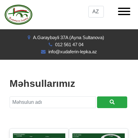
A.Gəraybəyli 37A (Ayna Sultanova)
012 561 47 04
info@xudaferin-lepka.az
Məhsullarımız