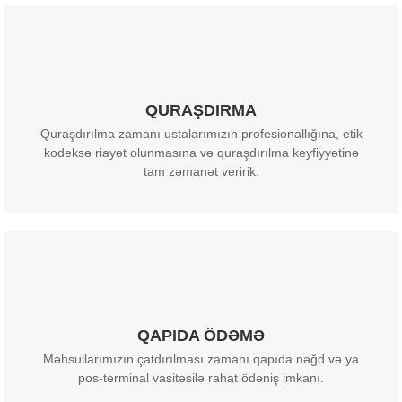
QURAŞDIRMA
Quraşdırılma zamanı ustalarımızın profesionallığına, etik
kodeksə riayət olunmasına və quraşdırılma keyfiyyətinə
tam zəmanət veririk.
QAPIDA ÖDƏMƏ
Məhsullarımızın çatdırılması zamanı qapıda nəğd və ya
pos-terminal vasitəsilə rahat ödəniş imkanı.