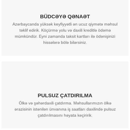
BÜDCƏYƏ QƏNAƏT
Azərbaycanda yüksək keyfiyyətli ən ucuz qiymətə məhsul
təklif edirik. Köçürmə yolu və daxili kreditlə ödəmə
mümkündür. Eyni zamanda taksit kartları ilə ödənişinizi
hissələrə bölə bilərsiniz.
PULSUZ ÇATDIRILMA
Ölkə və şəhərdaxili çatdırma. Məhsullarımızın ölkə
ərazisinin istənilən ünvanına iş saatları daxilində pulsuz
çatdırılmasını həyata keçiririk.