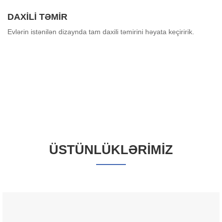
DAXİLİ TƏMİR
Evlərin istənilən dizaynda tam daxili təmirini həyata keçiririk.
ÜSTÜNLÜKLƏRIMIZ