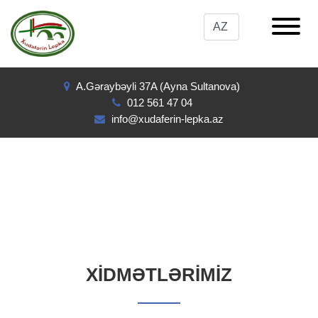
A.Gəraybəyli 37A (Ayna Sultanova)
012 561 47 04
info@xudaferin-lepka.az
XIDMƏTLƏRIMIZ