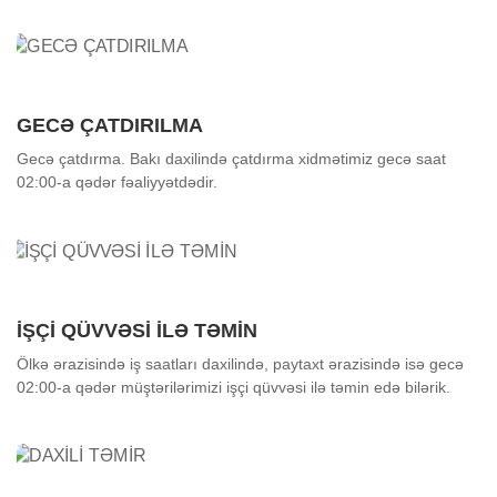
GECƏ ÇATDIRILMA
Gecə çatdırma. Bakı daxilində çatdırma xidmətimiz gecə saat
02:00-a qədər fəaliyyətdədir.
İŞÇİ QÜVVƏSİ İLƏ TƏMİN
Ölkə ərazisində iş saatları daxilində, paytaxt ərazisində isə gecə
02:00-a qədər müştərilərimizi işçi qüvvəsi ilə təmin edə bilərik.