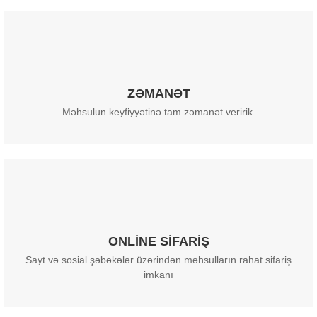
ZƏMANƏT
Məhsulun keyfiyyətinə tam zəmanət veririk.
ONLİNE SİFARİŞ
Sayt və sosial şəbəkələr üzərindən məhsulların rahat sifariş
imkanı