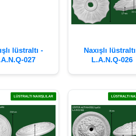
şlı lüstraltı -
Naxışlı lüstraltı
.A.N.Q-027
L.A.N.Q-026
LÜSTRALTI NAXIŞLILAR
LÜSTRALTI NA