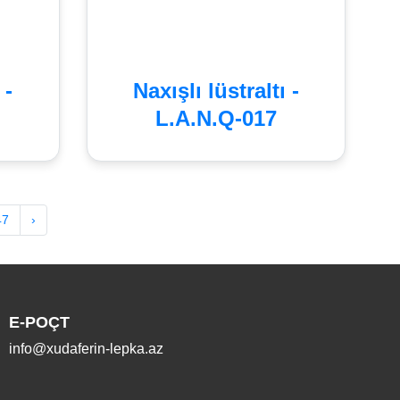
 -
Naxışlı lüstraltı -
L.A.N.Q-017
47
›
E-POÇT
info@xudaferin-lepka.az