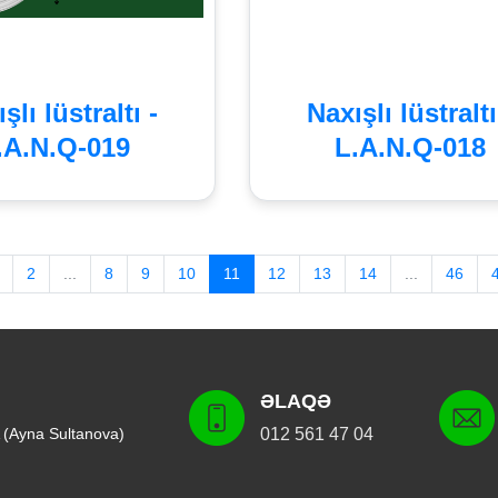
şlı lüstraltı -
Naxışlı lüstraltı
.A.N.Q-019
L.A.N.Q-018
2
...
8
9
10
11
12
13
14
...
46
ƏLAQƏ
 (Ayna Sultanova)
012 561 47 04