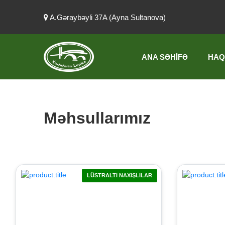
A.Gəraybəyli 37A (Ayna Sultanova)
ANA SƏHIFƏ
HAQ
Məhsullarımız
LÜSTRALTI NAXIŞLILAR