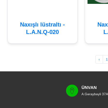
Naxışlı lüstraltı -
Naxı
L.A.N.Q-020
L
‹
1
ÜNVAN
A.Gəraybəyli 37A