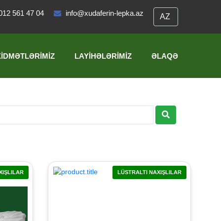
012 561 47 04
info@xudaferin-lepka.az
XIDMƏTLƏRIMIZ
LAYIHƏLƏRIMIZ
ƏLAQƏ
XIŞLILAR
LÜSTRALTI NAXIŞLILAR