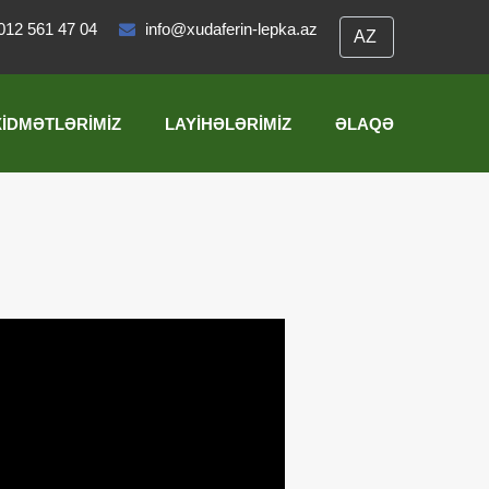
012 561 47 04
info@xudaferin-lepka.az
XIDMƏTLƏRIMIZ
LAYIHƏLƏRIMIZ
ƏLAQƏ