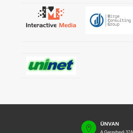
ÜNVAN
A.Gəraybəyli 37A