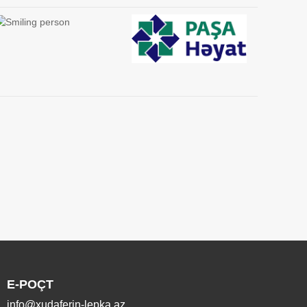
E-POÇT
info@xudaferin-lepka.az