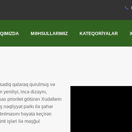
QIMIZDA
MƏHSULLARIMIZ
KATEQORIYALAR
 sadiq qalaraq qurulmuş və
 yeniliyi, incə dizaynı,
as prioritet götürən Xudəfərin
 nəqliyyat parkı ilə şəhər
dırılmasını həyata keçirən
ti işləri ilə məşğul