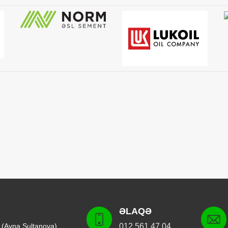
ƏLAQƏ
 (Ayna Sultanova)
012 561 47 04