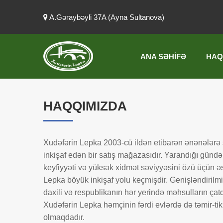
A.Gəraybəyli 37A (Ayna Sultanova)
ANA SƏHIFƏ
HAQ
HAQQIMIZDA
Xudəfərin Lepka 2003-cü ildən etibarən ənənələrə
inkişaf edən bir satış mağazasıdır. Yarandığı gündən
keyfiyyəti və yüksək xidmət səviyyəsini özü üçün əs
Lepka böyük inkişaf yolu keçmişdir. Genişləndirilmiş
daxili və respublikanın hər yerində məhsulların çat
Xudəfərin Lepka həmçinin fərdi evlərdə də təmir-tikin
olmaqdadır.