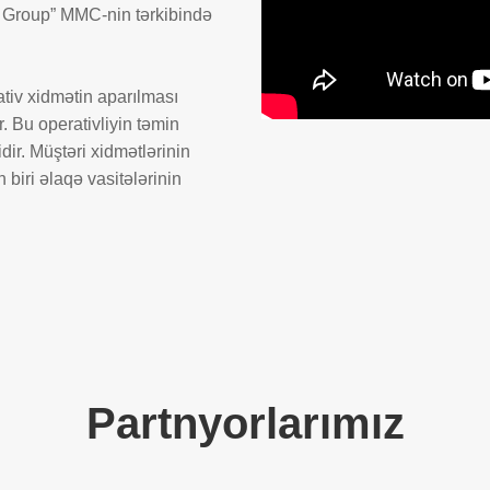
a Group” MMC-nin tərkibində
tiv xidmətin aparılması
ir. Bu operativliyin təmin
dir. Müştəri xidmətlərinin
biri əlaqə vasitələrinin
Partnyorlarımız