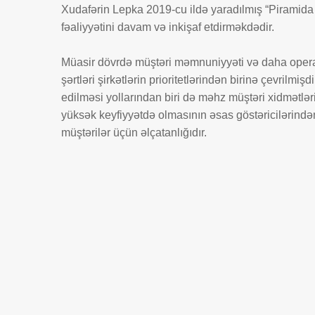
Xudafərin Lepka 2019-cu ildə yaradılmış “Piramid
fəaliyyətini davam və inkişaf etdirməkdədir.
Müasir dövrdə müştəri məmnuniyyəti və daha opera
şərtləri şirkətlərin prioritetlərindən birinə çevrilmişd
edilməsi yollarından biri də məhz müştəri xidmətləri
yüksək keyfiyyətdə olmasının əsas göstəricilərindən 
müştərilər üçün əlçatanlığıdır.