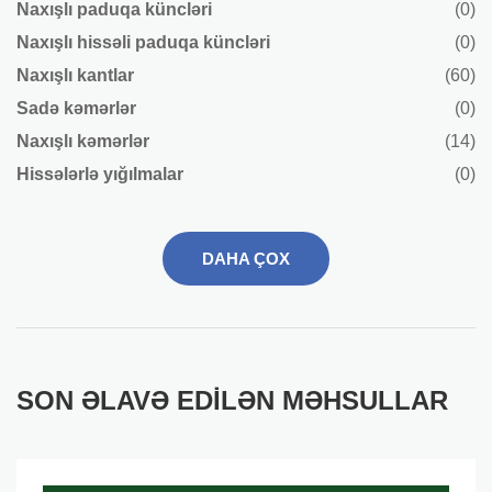
Naxışlı paduqa küncləri
(0)
Naxışlı hissəli paduqa küncləri
(0)
Naxışlı kantlar
(60)
Sadə kəmərlər
(0)
Naxışlı kəmərlər
(14)
Hissələrlə yığılmalar
(0)
DAHA ÇOX
SON ƏLAVƏ EDILƏN MƏHSULLAR