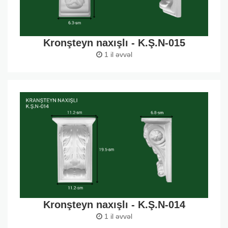
Kronşteyn naxışlı - K.Ş.N-015
1 il əvvəl
Kronşteyn naxışlı - K.Ş.N-014
1 il əvvəl