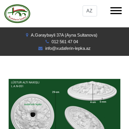
A.Gəraybəyli 37A (Ayna Sultanova)
012 561 47 04
info@xudaferin-lepka.az