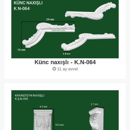
Künc naxışlı - K.N-064
11 ay əvvəl