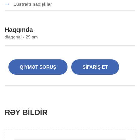
Lüstraltı naxışlılar
Haqqında
diaqonal - 29 sm
QIYMƏT SORUŞ
SIFARIŞ ET
RƏY BILDIR