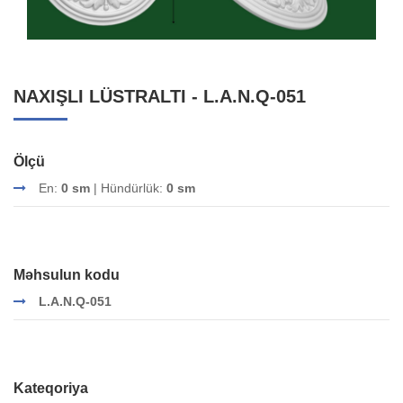
NAXIŞLI LÜSTRALTI - L.A.N.Q-051
Ölçü
En:
0 sm
| Hündürlük:
0 sm
Məhsulun kodu
L.A.N.Q-051
Kateqoriya