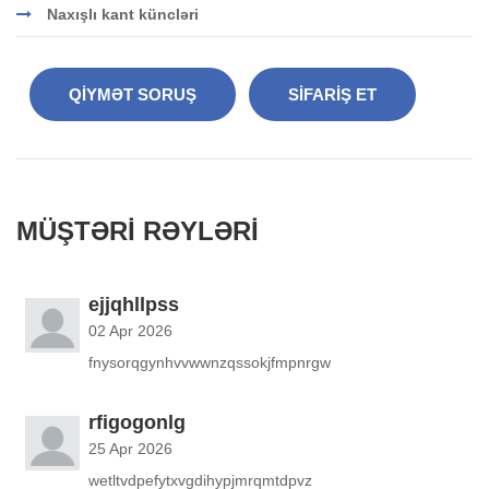
Naxışlı kant küncləri
QIYMƏT SORUŞ
SIFARIŞ ET
MÜŞTƏRI RƏYLƏRI
ejjqhllpss
02 Apr 2026
fnysorqgynhvvwwnzqssokjfmpnrgw
rfigogonlg
25 Apr 2026
wetltvdpefytxvgdihypjmrqmtdpvz