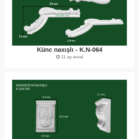
Künc naxışlı - K.N-064
11 ay əvvəl