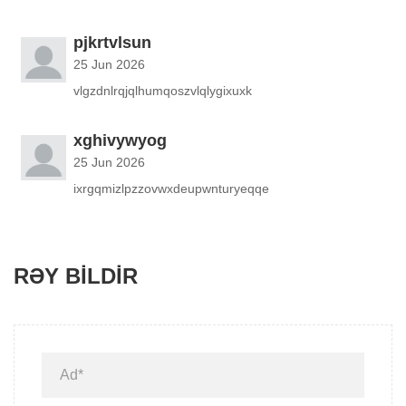
pjkrtvlsun
25 Jun 2026
vlgzdnlrqjqlhumqoszvlqlygixuxk
xghivywyog
25 Jun 2026
ixrgqmizlpzzovwxdeupwnturyeqqe
RƏY BILDIR