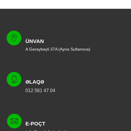
ÜNVAN
A.Gəraybəyli 37A (Ayna Sultanova)
ƏLAQƏ
012 561 47 04
E-POÇT