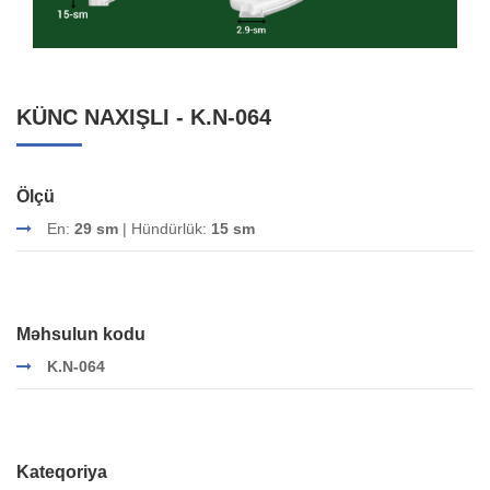
KÜNC NAXIŞLI - K.N-064
Ölçü
En:
29 sm
| Hündürlük:
15 sm
Məhsulun kodu
K.N-064
Kateqoriya