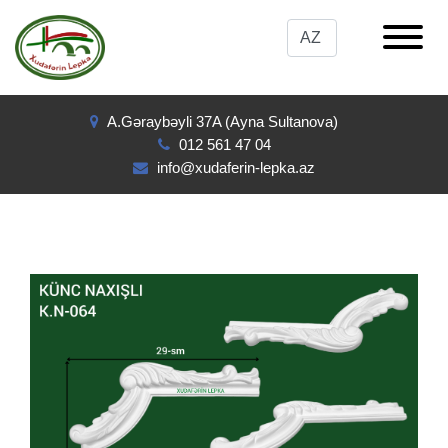
A.Gəraybəyli 37A (Ayna Sultanova)
012 561 47 04
info@xudaferin-lepka.az