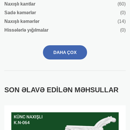
Naxışlı kantlar
(60)
Sadə kəmərlər
(0)
Naxışlı kəmərlər
(14)
Hissələrlə yığılmalar
(0)
DAHA ÇOX
SON ƏLAVƏ EDILƏN MƏHSULLAR