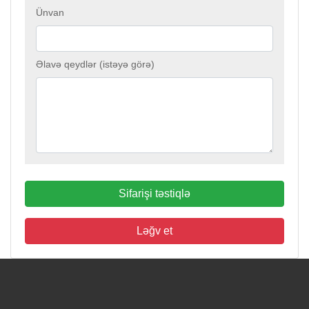
Ünvan
Əlavə qeydlər (istəyə görə)
Sifarişi təstiqlə
Ləğv et