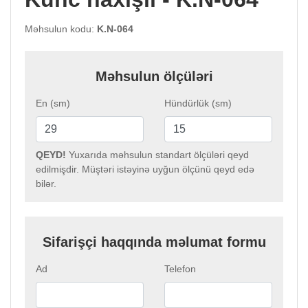
Məhsulun kodu:
K.N-064
Məhsulun ölçüləri
En (sm)
Hündürlük (sm)
QEYD!
Yuxarıda məhsulun standart ölçüləri qeyd
edilmişdir. Müştəri istəyinə uyğun ölçünü qeyd edə
bilər.
Sifarişçi haqqında məlumat formu
Ad
Telefon