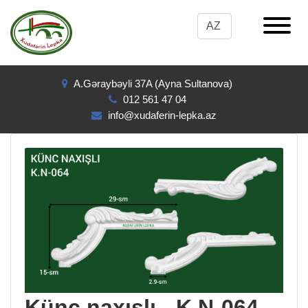
A.Gəraybəyli 37A (Ayna Sultanova)
012 561 47 04
info@xudaferin-lepka.az
Künc naxışlı - K.N-064