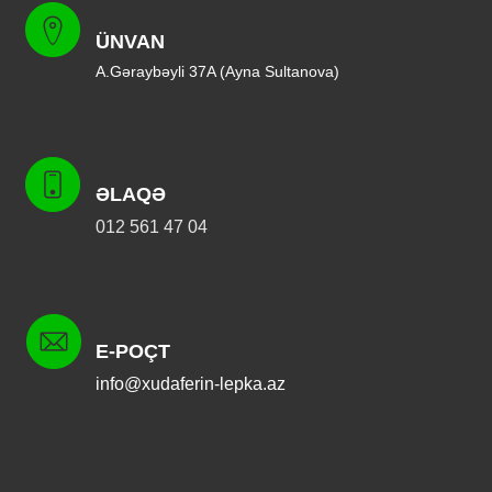
ÜNVAN
A.Gəraybəyli 37A (Ayna Sultanova)
ƏLAQƏ
012 561 47 04
E-POÇT
info@xudaferin-lepka.az