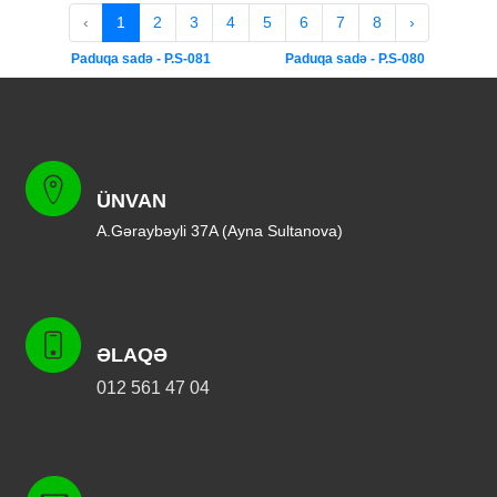
‹
1
2
3
4
5
6
7
8
›
Paduqa sadə - P.S-081
Paduqa sadə - P.S-080
ÜNVAN
A.Gəraybəyli 37A (Ayna Sultanova)
ƏLAQƏ
012 561 47 04