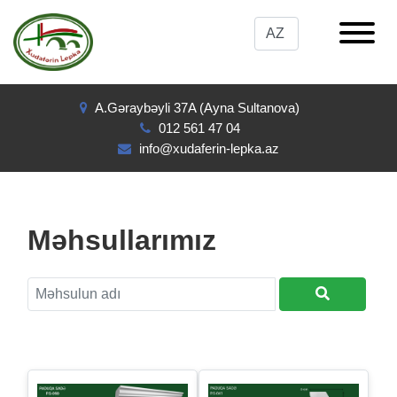
A.Gəraybəyli 37A (Ayna Sultanova)
012 561 47 04
info@xudaferin-lepka.az
Məhsullarımız