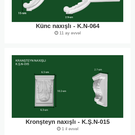
Künc naxışlı - K.N-064
11 ay əvvəl
Kronşteyn naxışlı - K.Ş.N-015
1 il əvvəl