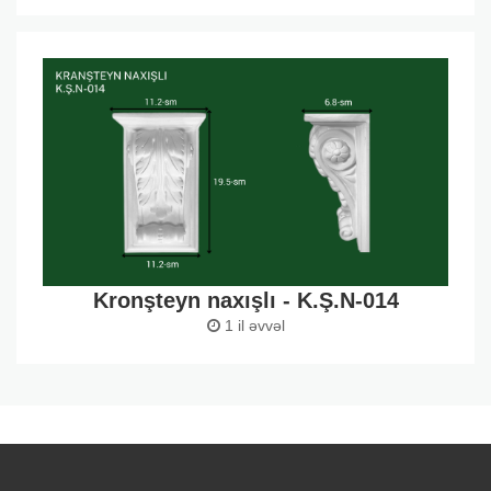
Kronşteyn naxışlı - K.Ş.N-014
1 il əvvəl