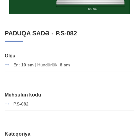
PADUQA SADƏ - P.S-082
Ölçü
En:
10 sm
| Hündürlük:
8 sm
Məhsulun kodu
P.S-082
Kateqoriya