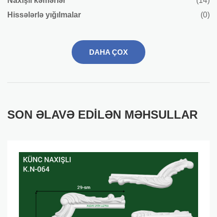
Naxışlı kəmərlər
(14)
Hissələrlə yığılmalar
(0)
DAHA ÇOX
SON ƏLAVƏ EDILƏN MƏHSULLAR