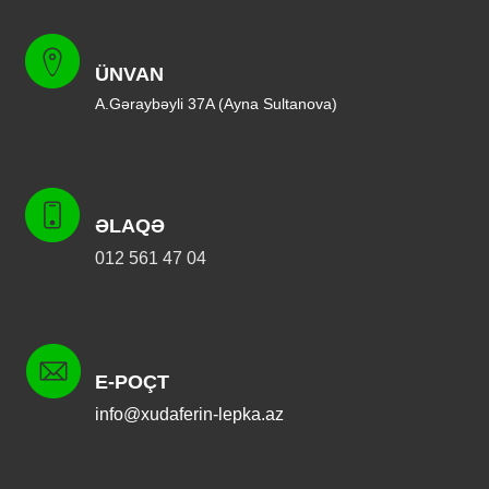
ÜNVAN
A.Gəraybəyli 37A (Ayna Sultanova)
ƏLAQƏ
012 561 47 04
E-POÇT
info@xudaferin-lepka.az