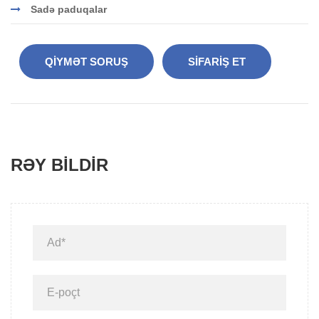
Sadə paduqalar
QIYMƏT SORUŞ
SIFARIŞ ET
RƏY BILDIR