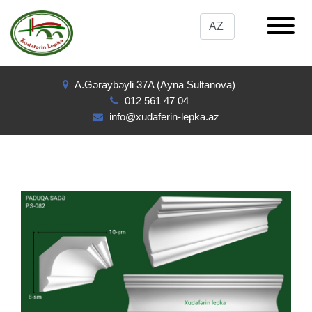
A.Gəraybəyli 37A (Ayna Sultanova)
012 561 47 04
info@xudaferin-lepka.az