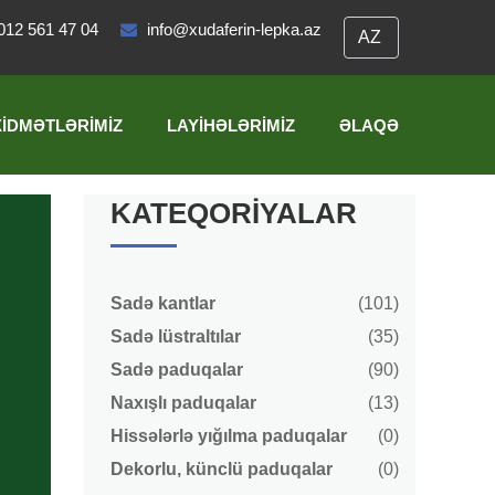
012 561 47 04
info@xudaferin-lepka.az
XIDMƏTLƏRIMIZ
LAYIHƏLƏRIMIZ
ƏLAQƏ
KATEQORIYALAR
Sadə kantlar
(101)
Sadə lüstraltılar
(35)
Sadə paduqalar
(90)
Naxışlı paduqalar
(13)
Hissələrlə yığılma paduqalar
(0)
Dekorlu, künclü paduqalar
(0)