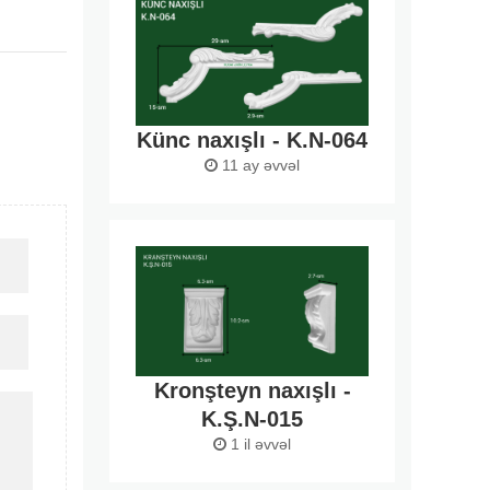
Künc naxışlı - K.N-064
11 ay əvvəl
Kronşteyn naxışlı -
K.Ş.N-015
1 il əvvəl