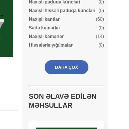
Naxışlı paduqa küncləri
(0)
Naxışlı hissəli paduqa küncləri
(0)
Naxışlı kantlar
(60)
Sadə kəmərlər
(0)
Naxışlı kəmərlər
(14)
Hissələrlə yığılmalar
(0)
DAHA ÇOX
SON ƏLAVƏ EDILƏN
MƏHSULLAR