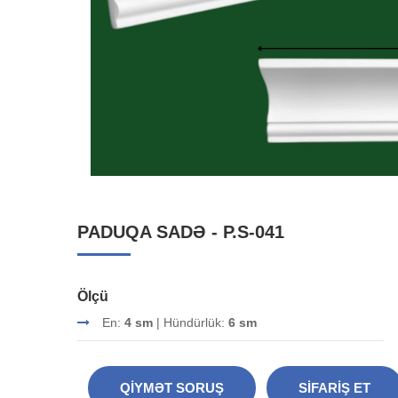
PADUQA SADƏ - P.S-041
Ölçü
En:
4 sm
| Hündürlük:
6 sm
QIYMƏT SORUŞ
SIFARIŞ ET