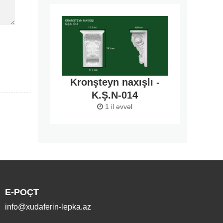
Kronşteyn naxışlı -
K.Ş.N-014
1 il əvvəl
E-POÇT
info@xudaferin-lepka.az