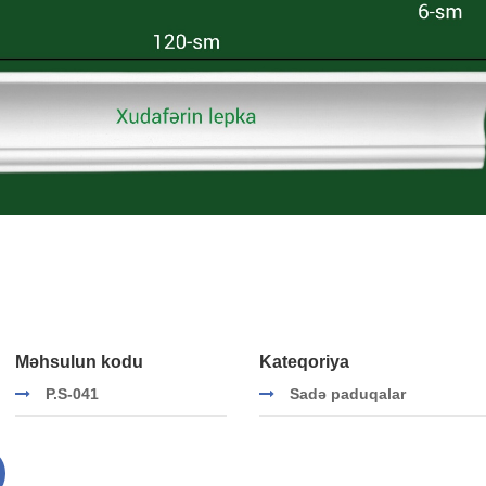
Məhsulun kodu
Kateqoriya
P.S-041
Sadə paduqalar