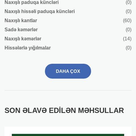
Naxışlı paduqa küncləri
(0)
Naxışlı hissəli paduqa küncləri
(0)
Naxışlı kantlar
(60)
Sadə kəmərlər
(0)
Naxışlı kəmərlər
(14)
Hissələrlə yığılmalar
(0)
DAHA ÇOX
SON ƏLAVƏ EDILƏN MƏHSULLAR