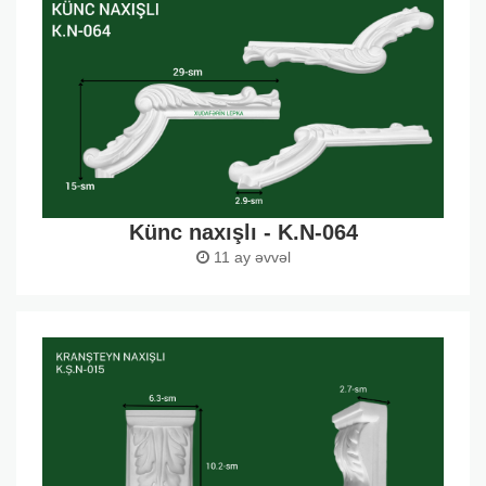
Künc naxışlı - K.N-064
11 ay əvvəl