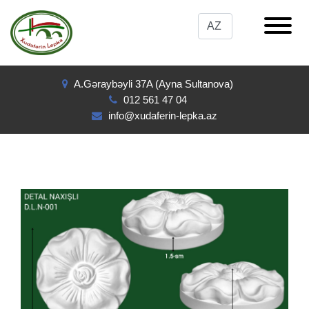
A.Gəraybəyli 37A (Ayna Sultanova)
012 561 47 04
info@xudaferin-lepka.az