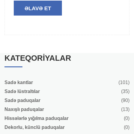
KATEQORIYALAR
Sadə kantlar
(101)
Sadə lüstraltılar
(35)
Sadə paduqalar
(90)
Naxışlı paduqalar
(13)
Hissələrlə yığılma paduqalar
(0)
Dekorlu, künclü paduqalar
(0)