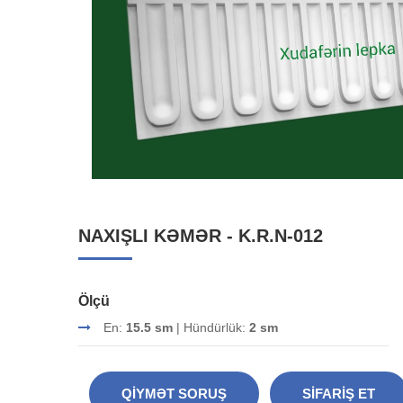
NAXIŞLI KƏMƏR - K.R.N-012
Ölçü
En:
15.5 sm
| Hündürlük:
2 sm
QIYMƏT SORUŞ
SIFARIŞ ET