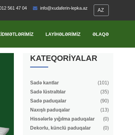
012 561 47 04
info@xudaferin-lepka.az
XIDMƏTLƏRIMIZ
LAYIHƏLƏRIMIZ
ƏLAQƏ
KATEQORIYALAR
Sadə kantlar
(101)
Sadə lüstraltılar
(35)
Sadə paduqalar
(90)
Naxışlı paduqalar
(13)
Hissələrlə yığılma paduqalar
(0)
Dekorlu, künclü paduqalar
(0)