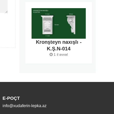
Kronşteyn naxışlı -
K.Ş.N-014
1 il əvvəl
E-POÇT
info@xudaferin-lepka.az