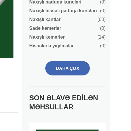
Naxışlı paduqa küncləri
(0)
Naxışlı hissəli paduqa küncləri
(0)
Naxışlı kantlar
(60)
Sadə kəmərlər
(0)
Naxışlı kəmərlər
(14)
Hissələrlə yığılmalar
(0)
DAHA ÇOX
SON ƏLAVƏ EDILƏN
MƏHSULLAR