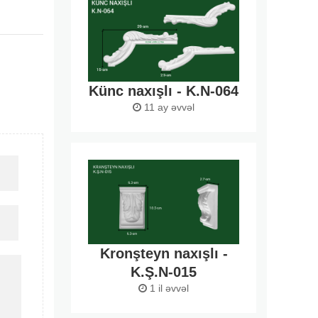
Künc naxışlı - K.N-064
11 ay əvvəl
Kronşteyn naxışlı -
K.Ş.N-015
1 il əvvəl