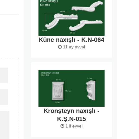
Künc naxışlı - K.N-064
11 ay əvvəl
Kronşteyn naxışlı -
K.Ş.N-015
1 il əvvəl