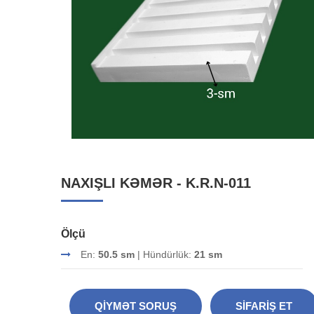
NAXIŞLI KƏMƏR - K.R.N-011
Ölçü
En:
50.5 sm
| Hündürlük:
21 sm
QIYMƏT SORUŞ
SIFARIŞ ET