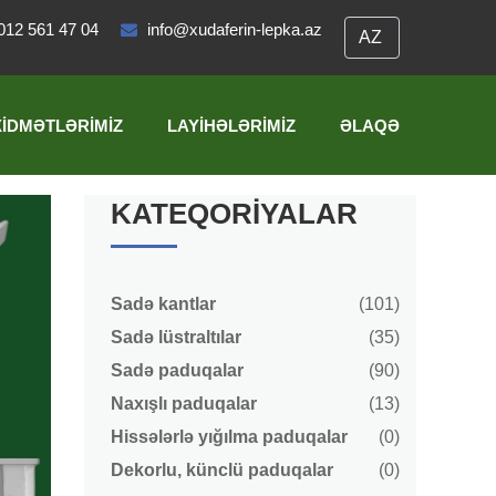
012 561 47 04
info@xudaferin-lepka.az
XIDMƏTLƏRIMIZ
LAYIHƏLƏRIMIZ
ƏLAQƏ
KATEQORIYALAR
Sadə kantlar
(101)
Sadə lüstraltılar
(35)
Sadə paduqalar
(90)
Naxışlı paduqalar
(13)
Hissələrlə yığılma paduqalar
(0)
Dekorlu, künclü paduqalar
(0)