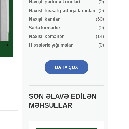
Naxışlı paduqa küncləri
(0)
Naxışlı hissəli paduqa küncləri
(0)
Naxışlı kantlar
(60)
Sadə kəmərlər
(0)
Naxışlı kəmərlər
(14)
Hissələrlə yığılmalar
(0)
DAHA ÇOX
SON ƏLAVƏ EDILƏN
MƏHSULLAR