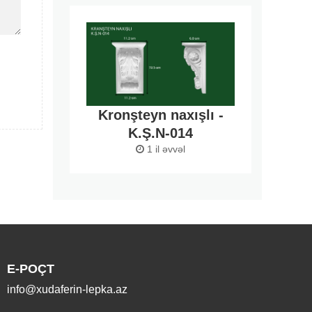
Kronşteyn naxışlı -
K.Ş.N-014
1 il əvvəl
E-POÇT
info@xudaferin-lepka.az