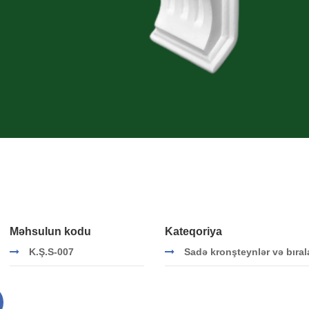
Məhsulun kodu
Kateqoriya
K.Ş.S-007
Sadə kronşteynlər və bıral