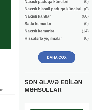
Naxışlı paduqa küncləri
(0)
Naxışlı hissəli paduqa küncləri
(0)
Naxışlı kantlar
(60)
Sadə kəmərlər
(0)
Naxışlı kəmərlər
(14)
Hissələrlə yığılmalar
(0)
DAHA ÇOX
SON ƏLAVƏ EDILƏN
MƏHSULLAR
ar