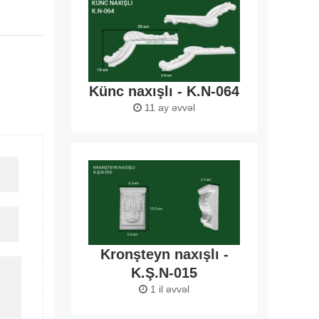
Künc naxışlı - K.N-064
11 ay əvvəl
Kronşteyn naxışlı -
K.Ş.N-015
1 il əvvəl