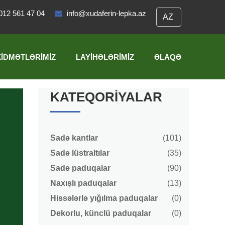
012 561 47 04
info@xudaferin-lepka.az
XIDMƏTLƏRIMIZ
LAYIHƏLƏRIMIZ
ƏLAQƏ
KATEQORIYALAR
Sadə kantlar
(101)
Sadə lüstraltılar
(35)
Sadə paduqalar
(90)
Naxışlı paduqalar
(13)
Hissələrlə yığılma paduqalar
(0)
Dekorlu, künclü paduqalar
(0)