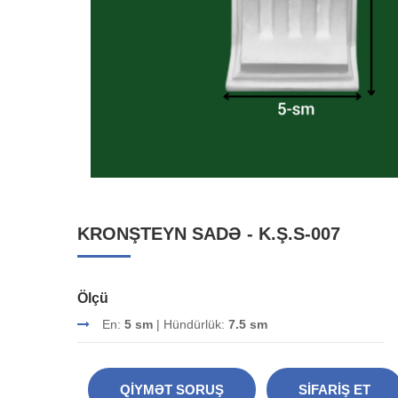
KRONŞTEYN SADƏ - K.Ş.S-007
Ölçü
En:
5 sm
| Hündürlük:
7.5 sm
QIYMƏT SORUŞ
SIFARIŞ ET