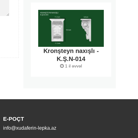
Kronşteyn naxışlı -
K.Ş.N-014
1 il əvvəl
E-POÇT
info@xudaferin-lepka.az