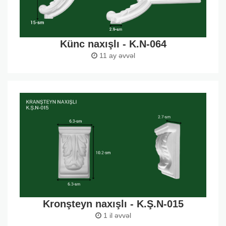
Künc naxışlı - K.N-064
11 ay əvvəl
Kronşteyn naxışlı - K.Ş.N-015
1 il əvvəl