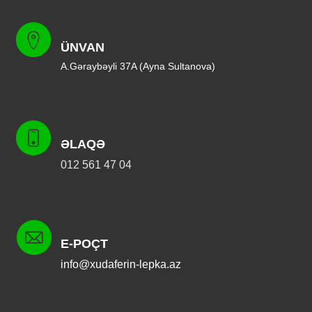
ÜNVAN
A.Gəraybəyli 37A (Ayna Sultanova)
ƏLAQƏ
012 561 47 04
E-POÇT
info@xudaferin-lepka.az