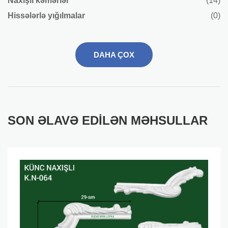
Naxışlı kəmərlər
(14)
Hissələrlə yığılmalar
(0)
DAHA ÇOX
SON ƏLAVƏ EDILƏN MƏHSULLAR