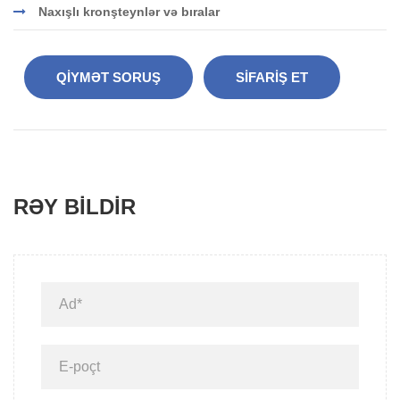
Naxışlı kronşteynlər və bıralar
QIYMƏT SORUŞ
SIFARIŞ ET
RƏY BILDIR