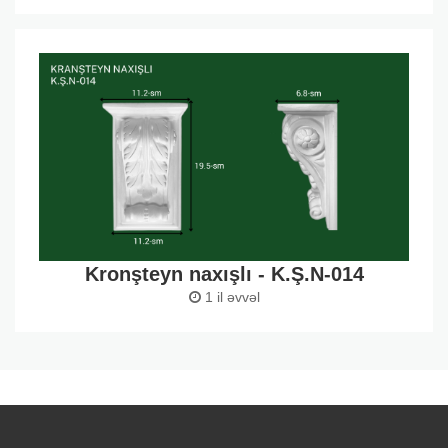
Kronşteyn naxışlı - K.Ş.N-014
1 il əvvəl