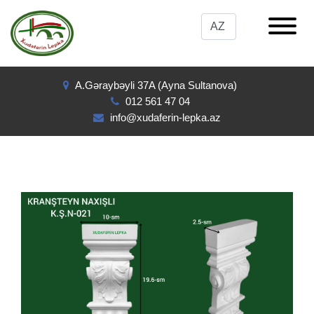
A.Gəraybəyli 37A (Ayna Sultanova)
012 561 47 04
info@xudaferin-lepka.az