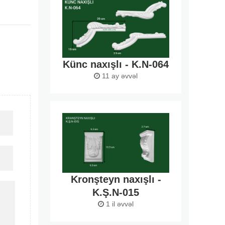
Künc naxışlı - K.N-064
11 ay əvvəl
Kronşteyn naxışlı -
K.Ş.N-015
1 il əvvəl