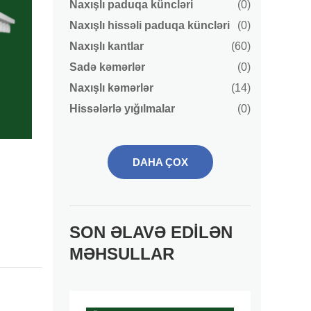
Naxışlı paduqa küncləri
(0)
Naxışlı hissəli paduqa küncləri
(0)
Naxışlı kantlar
(60)
Sadə kəmərlər
(0)
Naxışlı kəmərlər
(14)
Hissələrlə yığılmalar
(0)
DAHA ÇOX
SON ƏLAVƏ EDILƏN
MƏHSULLAR