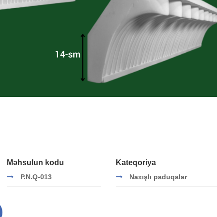
Məhsulun kodu
Kateqoriya
P.N.Q-013
Naxışlı paduqalar