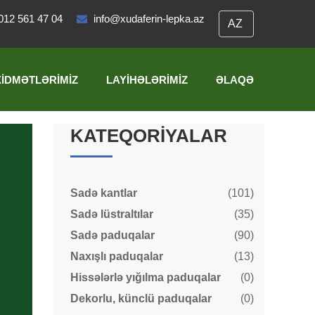
012 561 47 04
info@xudaferin-lepka.az
XIDMƏTLƏRIMIZ
LAYIHƏLƏRIMIZ
ƏLAQƏ
KATEQORIYALAR
Sadə kantlar
(101)
Sadə lüstraltılar
(35)
Sadə paduqalar
(90)
Naxışlı paduqalar
(13)
Hissələrlə yığılma paduqalar
(0)
Dekorlu, künclü paduqalar
(0)