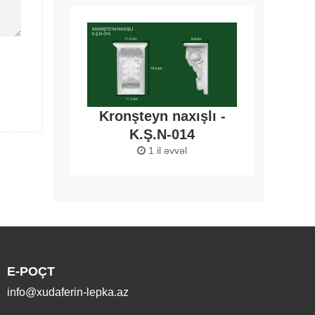
Kronşteyn naxışlı -
K.Ş.N-014
1 il əvvəl
E-POÇT
info@xudaferin-lepka.az