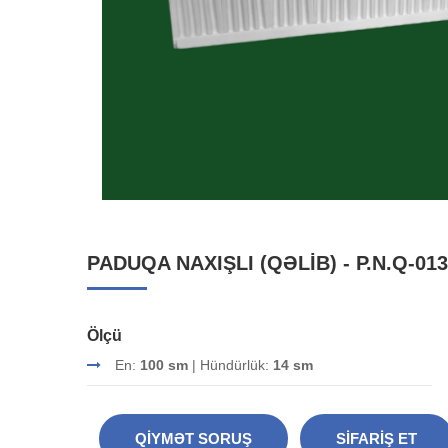
PADUQA NAXIŞLI (QƏLIB) - P.N.Q-013
Ölçü
En:
100 sm
| Hündürlük:
14 sm
QIYMƏT SORUŞ
SIFARIŞ ET