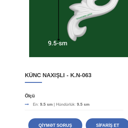
KÜNC NAXIŞLI - K.N-063
Ölçü
En:
9.5 sm
| Hündürlük:
9.5 sm
QIYMƏT SORUŞ
SIFARIŞ ET