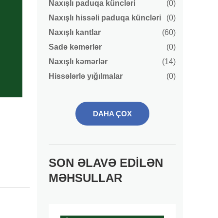
Naxışlı paduqa küncləri
(0)
Naxışlı hissəli paduqa küncləri
(0)
Naxışlı kantlar
(60)
Sadə kəmərlər
(0)
Naxışlı kəmərlər
(14)
Hissələrlə yığılmalar
(0)
DAHA ÇOX
SON ƏLAVƏ EDILƏN
MƏHSULLAR