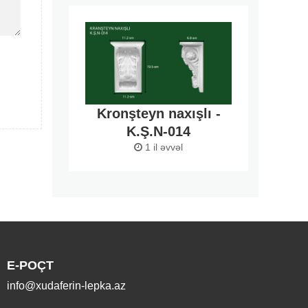
Kronşteyn naxışlı -
K.Ş.N-014
1 il əvvəl
E-POÇT
info@xudaferin-lepka.az