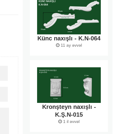
Künc naxışlı - K.N-064
11 ay əvvəl
Kronşteyn naxışlı -
K.Ş.N-015
1 il əvvəl