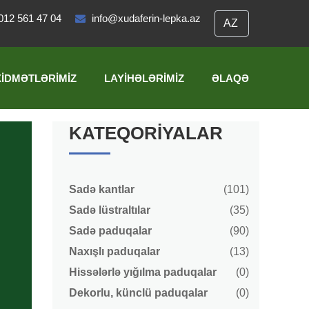
012 561 47 04
info@xudaferin-lepka.az
XIDMƏTLƏRIMIZ
LAYIHƏLƏRIMIZ
ƏLAQƏ
KATEQORIYALAR
Sadə kantlar
(101)
Sadə lüstraltılar
(35)
Sadə paduqalar
(90)
Naxışlı paduqalar
(13)
Hissələrlə yığılma paduqalar
(0)
Dekorlu, künclü paduqalar
(0)