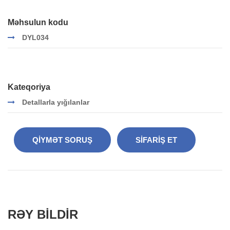
Məhsulun kodu
DYL034
Kateqoriya
Detallarla yığılanlar
QIYMƏT SORUŞ
SIFARIŞ ET
RƏY BILDIR