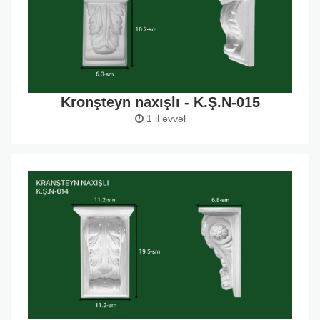
Kronşteyn naxışlı - K.Ş.N-015
1 il əvvəl