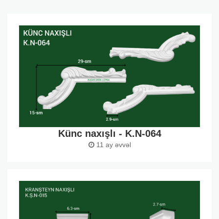
Künc naxışlı - K.N-064
11 ay əvvəl