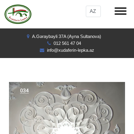
A.Gəraybəyli 37A (Ayna Sultanova)
012 561 47 04
info@xudaferin-lepka.az