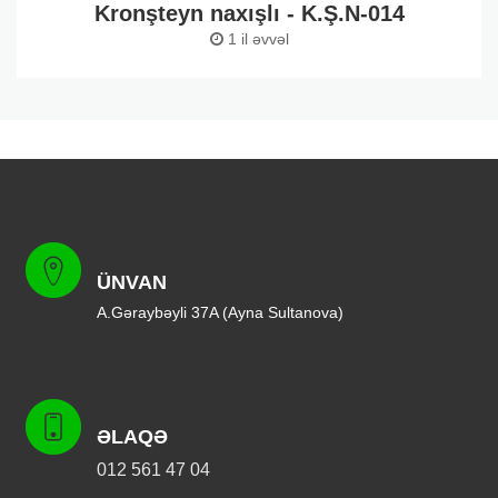
Kronşteyn naxışlı - K.Ş.N-014
1 il əvvəl
ÜNVAN
A.Gəraybəyli 37A (Ayna Sultanova)
ƏLAQƏ
012 561 47 04