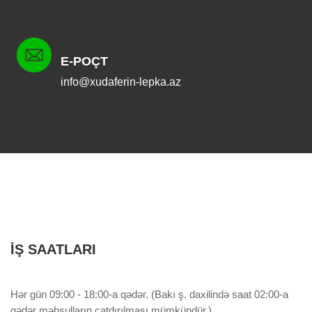
E-POÇT
info@xudaferin-lepka.az
İŞ SAATLARI
Hər gün 09:00 - 18:00-a qədər. (Bakı ş. daxilində saat 02:00-a
qədər məhsulların çatdırılması mümkündür.)