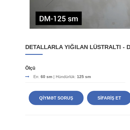
DETALLARLA YIĞILAN LÜSTRALTI - 
Ölçü
En:
60 sm
| Hündürlük:
125 sm
QIYMƏT SORUŞ
SIFARIŞ ET