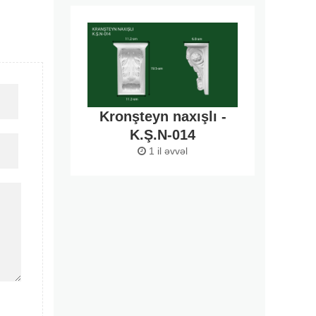
Kronşteyn naxışlı -
K.Ş.N-014
1 il əvvəl