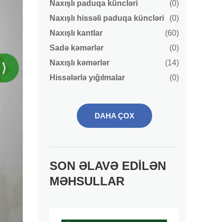
Naxışlı paduqa küncləri
(0)
Naxışlı hissəli paduqa küncləri
(0)
Naxışlı kantlar
(60)
Sadə kəmərlər
(0)
Naxışlı kəmərlər
(14)
⟩
Hissələrlə yığılmalar
(0)
DAHA ÇOX
SON ƏLAVƏ EDILƏN
MƏHSULLAR