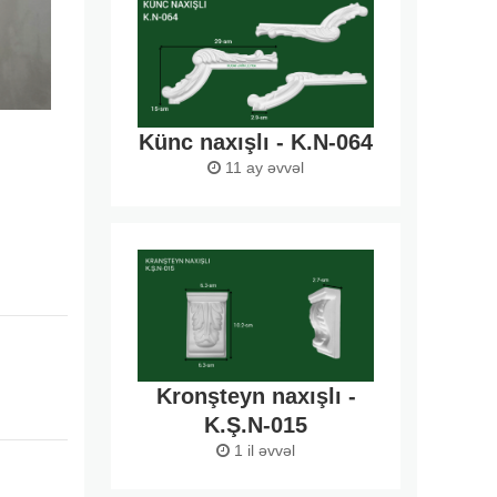
Künc naxışlı - K.N-064
11 ay əvvəl
Kronşteyn naxışlı -
K.Ş.N-015
1 il əvvəl