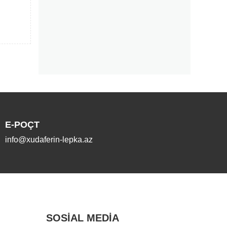
E-POÇT
info@xudaferin-lepka.az
SOSIAL MEDIA