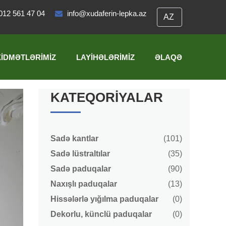
012 561 47 04
info@xudaferin-lepka.az
XIDMƏTLƏRIMIZ
LAYIHƏLƏRIMIZ
ƏLAQƏ
KATEQORIYALAR
Sadə kantlar
(101)
Sadə lüstraltılar
(35)
Sadə paduqalar
(90)
Naxışlı paduqalar
(13)
Hissələrlə yığılma paduqalar
(0)
Dekorlu, künclü paduqalar
(0)