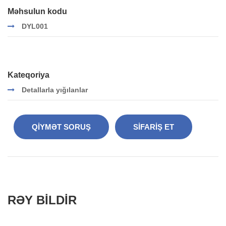
Məhsulun kodu
DYL001
Kateqoriya
Detallarla yığılanlar
QIYMƏT SORUŞ
SIFARIŞ ET
RƏY BILDIR