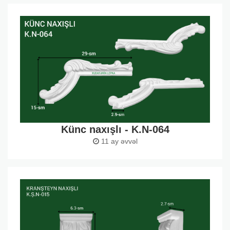
Künc naxışlı - K.N-064
11 ay əvvəl