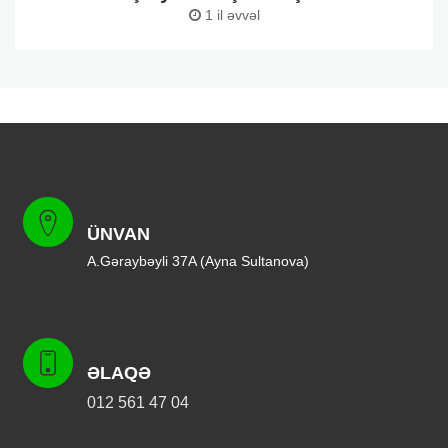
1 il əvvəl
ÜNVAN
A.Gəraybəyli 37A (Ayna Sultanova)
ƏLAQƏ
012 561 47 04