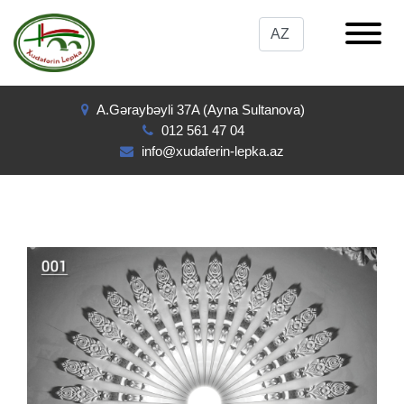
A.Gəraybəyli 37A (Ayna Sultanova)
012 561 47 04
info@xudaferin-lepka.az