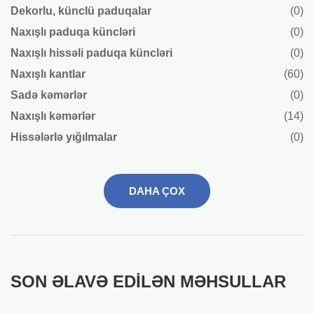
Dekorlu, künclü paduqalar
(0)
Naxışlı paduqa küncləri
(0)
Naxışlı hissəli paduqa küncləri
(0)
Naxışlı kantlar
(60)
Sadə kəmərlər
(0)
Naxışlı kəmərlər
(14)
Hissələrlə yığılmalar
(0)
DAHA ÇOX
SON ƏLAVƏ EDILƏN MƏHSULLAR