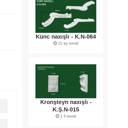
Künc naxışlı - K.N-064
11 ay əvvəl
Kronşteyn naxışlı -
K.Ş.N-015
1 il əvvəl