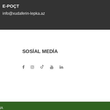
E-POÇT
info@xudaferin-lepka.az
SOSIAL MEDIA
IA