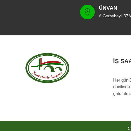
ÜNVAN
A.Gəraybəyli 37A
İŞ SA
Hər gün 0
daxilində
çatdırıl
C