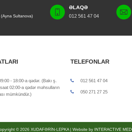
ƏLAQƏ
 (Ayna Sultanova)
012 561 47 04
ATLARI
TELEFONLAR
9:00 - 18:00-a qədər. (Bakı ş.
012 561 47 04
 saat 02:00-a qədər məhsulların
050 271 27 25
ması mümkündür.)
opyright © 2026 XUDAFƏRİN-LEPKA | Website by
INTERACTIVE MED