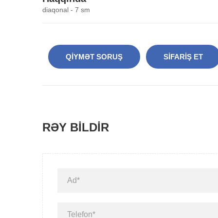
diaqonal - 7 sm
QIYMƏT SORUŞ
SIFARIŞ ET
RƏY BILDIR