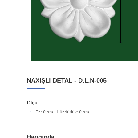
NAXIŞLI DETAL - D.L.N-005
Ölçü
En:
0 sm
| Hündürlük:
0 sm
Haqqında