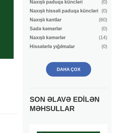
Naxışlı paduqa küncləri
(0)
Naxışlı hissəli paduqa küncləri
(0)
Naxışlı kantlar
(60)
Sadə kəmərlər
(0)
Naxışlı kəmərlər
(14)
Hissələrlə yığılmalar
(0)
DAHA ÇOX
SON ƏLAVƏ EDILƏN
MƏHSULLAR