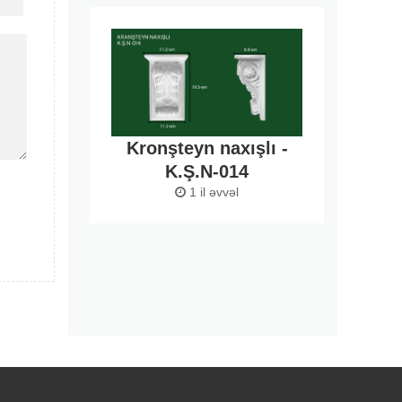
Kronşteyn naxışlı -
K.Ş.N-014
1 il əvvəl