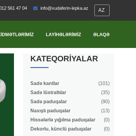
012 561 47 04
info@xudaferin-lepka.az
XIDMƏTLƏRIMIZ
LAYIHƏLƏRIMIZ
ƏLAQƏ
KATEQORIYALAR
Sadə kantlar
(101)
Sadə lüstraltılar
(35)
Sadə paduqalar
(90)
Naxışlı paduqalar
(13)
Hissələrlə yığılma paduqalar
(0)
Dekorlu, künclü paduqalar
(0)