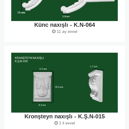
Künc naxışlı - K.N-064
11 ay əvvəl
Kronşteyn naxışlı - K.Ş.N-015
1 il əvvəl