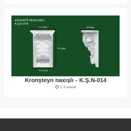
Kronşteyn naxışlı - K.Ş.N-014
1 il əvvəl