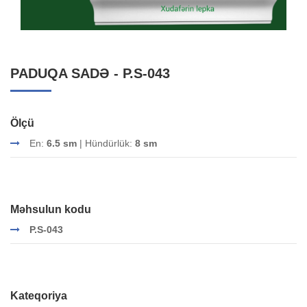
PADUQA SADƏ - P.S-043
Ölçü
En:
6.5 sm
| Hündürlük:
8 sm
Məhsulun kodu
P.S-043
Kateqoriya