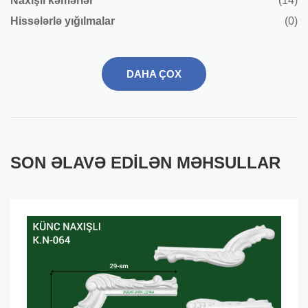
Naxışlı kəmərlər
(14)
Hissələrlə yığılmalar
(0)
DAHA ÇOX
SON ƏLAVƏ EDILƏN MƏHSULLAR