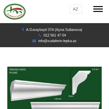
A.Gəraybəyli 37A (Ayna Sultanova)
012 561 47 04
info@xudaferin-lepka.az