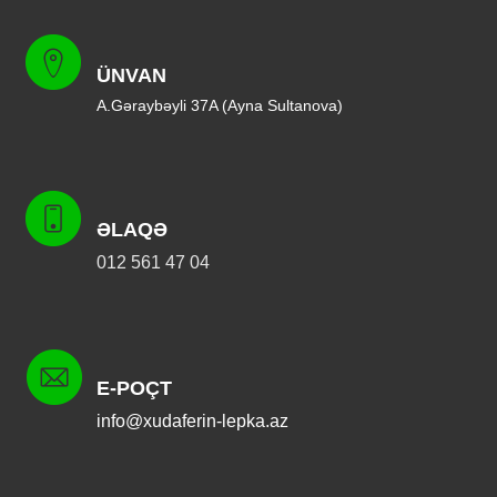
ÜNVAN
A.Gəraybəyli 37A (Ayna Sultanova)
ƏLAQƏ
012 561 47 04
E-POÇT
info@xudaferin-lepka.az