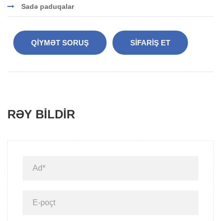
Sadə paduqalar
QIYMƏT SORUŞ
SIFARIŞ ET
RƏY BILDIR