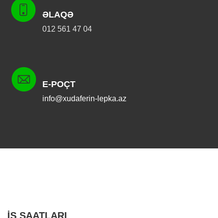
ƏLAQƏ
012 561 47 04
E-POÇT
info@xudaferin-lepka.az
İŞ SAATLARI