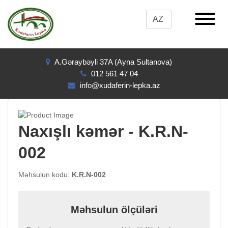
A.Gəraybəyli 37A (Ayna Sultanova)
012 561 47 04
info@xudaferin-lepka.az
Naxışlı kəmər - K.R.N-
002
Məhsulun kodu:
K.R.N-002
Məhsulun ölçüləri