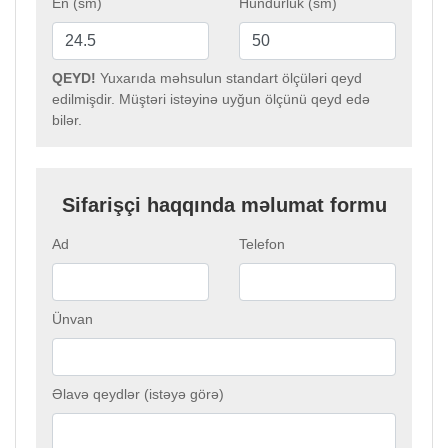
En (sm)
Hündürlük (sm)
QEYD!
Yuxarıda məhsulun standart ölçüləri qeyd
edilmişdir. Müştəri istəyinə uyğun ölçünü qeyd edə
bilər.
Sifarişçi haqqında məlumat formu
Ad
Telefon
Ünvan
Əlavə qeydlər (istəyə görə)