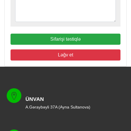
Sifarişi təstiqlə
Ləğv et
ÜNVAN
A.Gəraybəyli 37A (Ayna Sultanova)