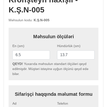
K.Ş.N-005
Məhsulun kodu:
K.Ş.N-005
Məhsulun ölçüləri
En (sm)
Hündürlük (sm)
QEYD!
Yuxarıda məhsulun standart ölçüləri qeyd
edilmişdir. Müştəri istəyinə uyğun ölçünü qeyd edə
bilər.
Sifarişçi haqqında məlumat formu
Ad
Telefon