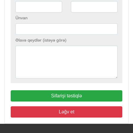
Ünvan
Əlavə qeydlər (istəyə görə)
Sifarişi təstiqlə
Ləğv et