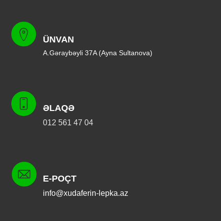
ÜNVAN
A.Gəraybəyli 37A (Ayna Sultanova)
ƏLAQƏ
012 561 47 04
E-POÇT
info@xudaferin-lepka.az