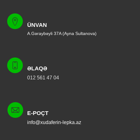
ÜNVAN
A.Gəraybəyli 37A (Ayna Sultanova)
ƏLAQƏ
012 561 47 04
E-POÇT
info@xudaferin-lepka.az