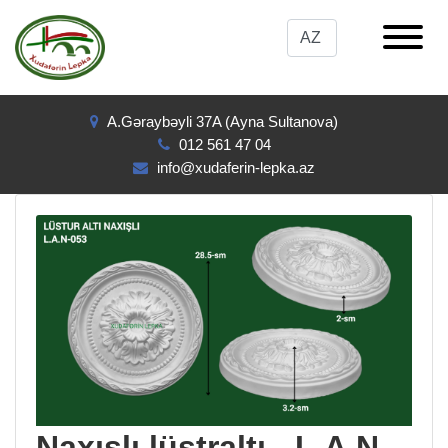
A.Gəraybəyli 37A (Ayna Sultanova)
012 561 47 04
info@xudaferin-lepka.az
Naxışlı lüstraltı - L.A.N-