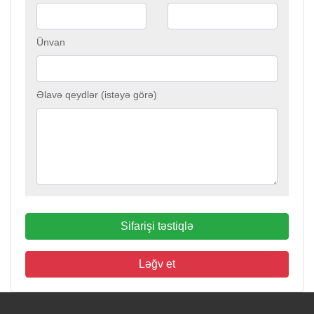
Ünvan
Əlavə qeydlər (istəyə görə)
Sifarişi təstiqlə
Ləğv et