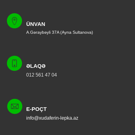
ÜNVAN
A.Gəraybəyli 37A (Ayna Sultanova)
ƏLAQƏ
012 561 47 04
E-POÇT
info@xudaferin-lepka.az