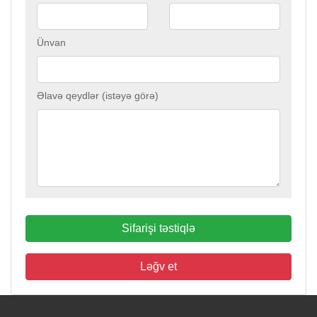
Ünvan
Əlavə qeydlər (istəyə görə)
Sifarişi təstiqlə
Ləğv et