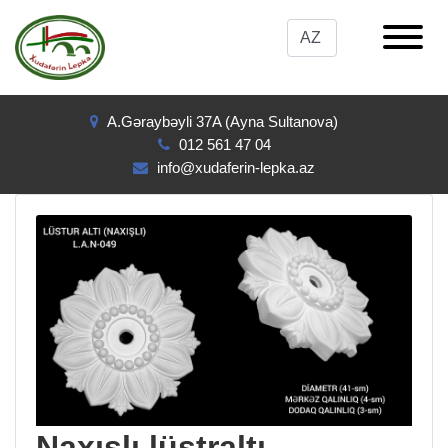
A.Gəraybəyli 37A (Ayna Sultanova)
012 561 47 04
info@xudaferin-lepka.az
Naxışlı lüstraltı -