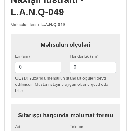
L.A.N.Q-049
Məhsulun kodu:
L.A.N.Q-049
Məhsulun ölçüləri
En (sm)
Hündürlük (sm)
QEYD!
Yuxarıda məhsulun standart ölçüləri qeyd
edilmişdir. Müştəri istəyinə uyğun ölçünü qeyd edə
bilər.
Sifarişçi haqqında məlumat formu
Ad
Telefon