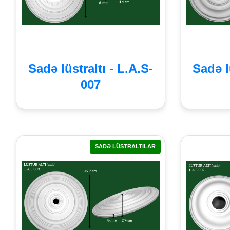
Sadə lüstraltı - L.A.S-
Sadə l
007
SADƏ LÜSTRALTILAR