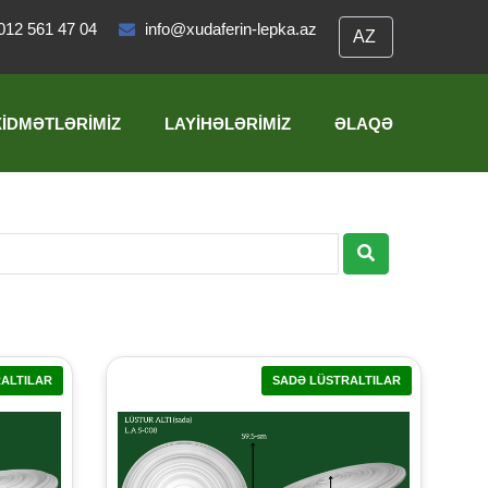
012 561 47 04
info@xudaferin-lepka.az
XIDMƏTLƏRIMIZ
LAYIHƏLƏRIMIZ
ƏLAQƏ
ALTILAR
SADƏ LÜSTRALTILAR