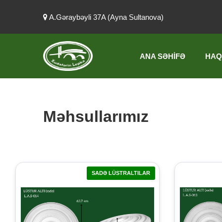
A.Gəraybəyli 37A (Ayna Sultanova)
ANA SƏHIFƏ
HAQ
Məhsullarımız
SADƏ LÜSTRALTILAR