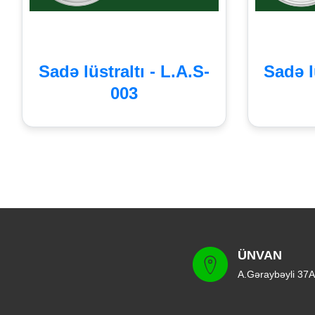
Sadə lüstraltı - L.A.S-
Sadə l
003
ÜNVAN
A.Gəraybəyli 37A