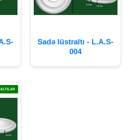
.A.S-
Sadə lüstraltı - L.A.S-
004
ALTILAR