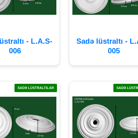
üstraltı - L.A.S-
Sadə lüstraltı - L
006
005
SADƏ LÜSTRALTILAR
SADƏ LÜSTR