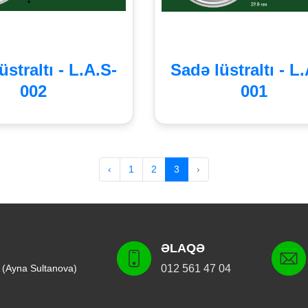
üstraltı - L.A.S-
Sadə lüstraltı - L
002
001
‹
1
2
3
›
ƏLAQƏ
 (Ayna Sultanova)
012 561 47 04