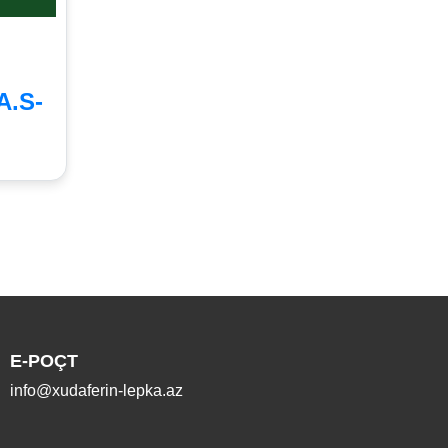
.A.S-
E-POÇT
info@xudaferin-lepka.az