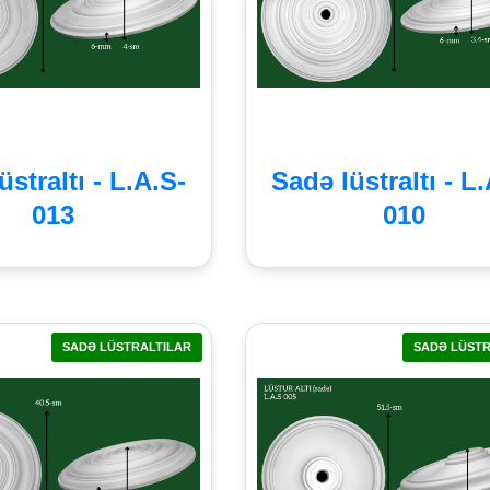
üstraltı - L.A.S-
Sadə lüstraltı - L
013
010
SADƏ LÜSTRALTILAR
SADƏ LÜSTR