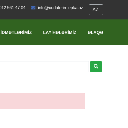
012 561 47 04
info@xudaferin-lepka.az
XIDMƏTLƏRIMIZ
LAYIHƏLƏRIMIZ
ƏLAQƏ