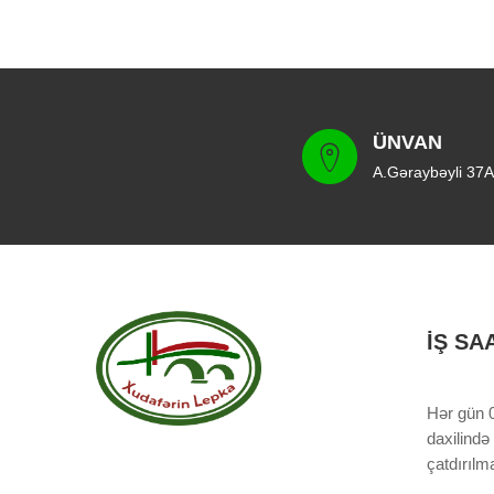
ÜNVAN
A.Gəraybəyli 37A
İŞ SA
Hər gün 0
daxilində
çatdırıl