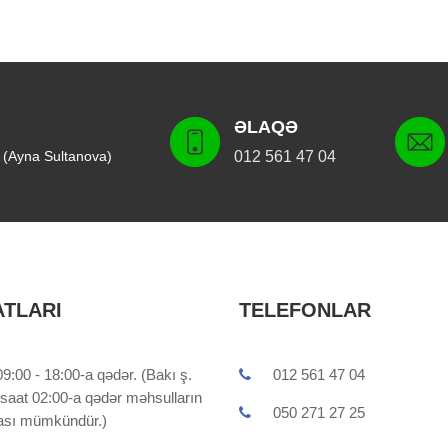
ƏLAQƏ
 (Ayna Sultanova)
012 561 47 04
ATLARI
TELEFONLAR
9:00 - 18:00-a qədər. (Bakı ş.
012 561 47 04
 saat 02:00-a qədər məhsulların
050 271 27 25
ması mümkündür.)