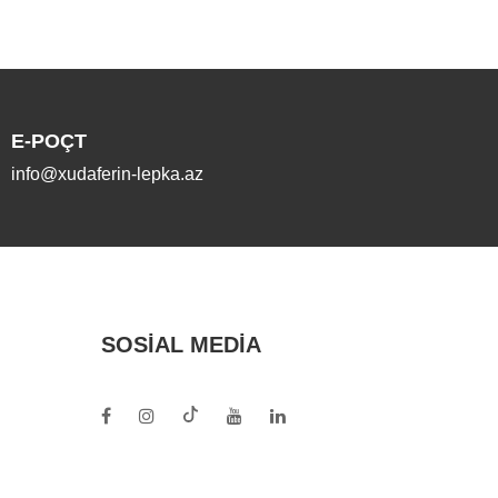
E-POÇT
info@xudaferin-lepka.az
SOSIAL MEDIA